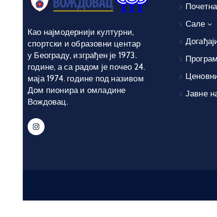
Почетн
Сале
Као најмодернији културни,
Догађај
спортски и образовни центар
у Београду, изграђен је 1973.
Програ
године, а са радом је почео 24.
Ценовн
маја 1974. године под називом
Дом пионира и омладине
Јавне н
Вождовац.