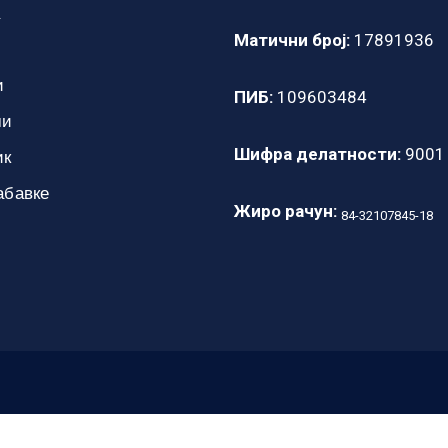
а
Матични број:
17891936
и
ПИБ:
109603484
ми
Шифра делатности:
9001
ик
абавке
Жиро рачун:
84-32107845-18