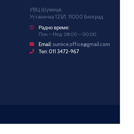
УВЦ Шумице,
Устаничка 125/1, 11000 Београд
Радно време:
Пон – Нед: 08:00 – 00:00
Email:
sumice.office@gmail.com
Тел: 011 3472-967