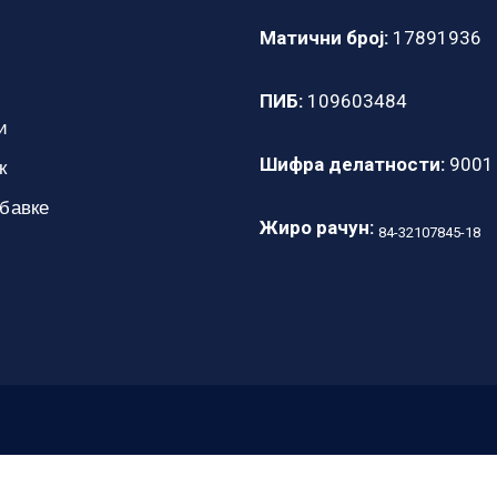
Матични број:
17891936
ПИБ:
109603484
и
Шифра делатности:
9001
к
абавке
Жиро рачун:
84-32107845-18