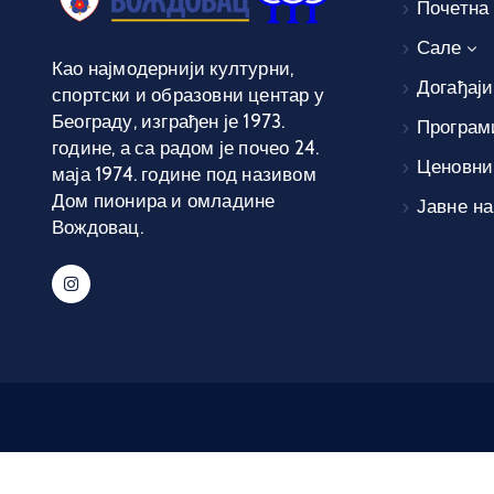
Почетна
Сале
Као најмодернији културни,
Догађаји
спортски и образовни центар у
Београду, изграђен је 1973.
Програм
године, а са радом је почео 24.
Ценовни
маја 1974. године под називом
Дом пионира и омладине
Јавне н
Вождовац.