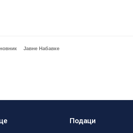
новник
Јавне Набавке
це
Подаци