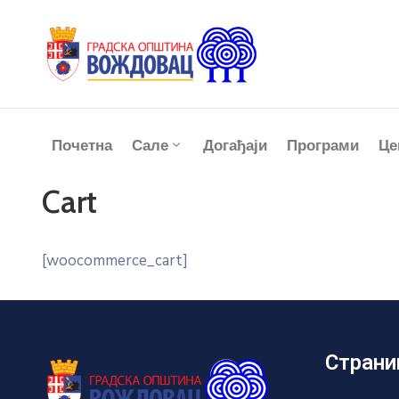
Почетна
Сале
Догађаји
Програми
Це
Cart
[woocommerce_cart]
Страни