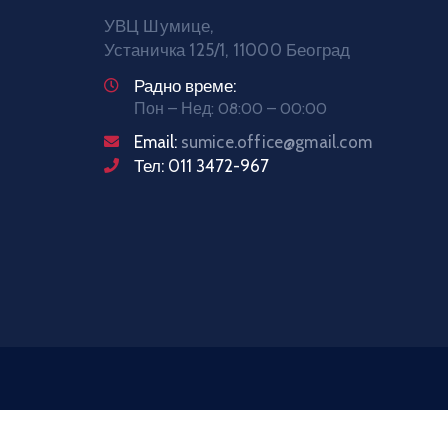
УВЦ Шумице,
Устаничка 125/1, 11000 Београд
Радно време:
Пон – Нед: 08:00 – 00:00
Email:
sumice.office@gmail.com
Тел: 011 3472-967