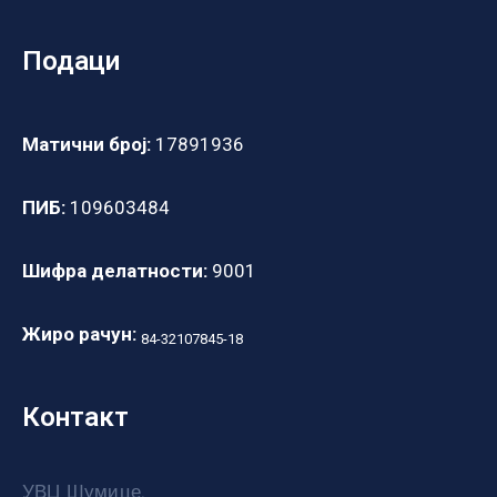
Подаци
Матични број:
17891936
ПИБ:
109603484
Шифра делатности:
9001
Жиро рачун:
84-32107845-18
Контакт
УВЦ Шумице,