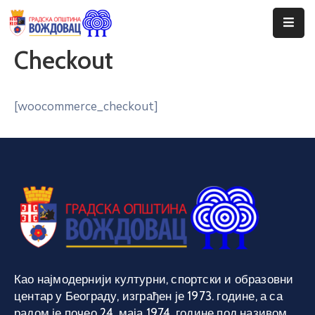
Checkout
Почетна
Сале
[woocommerce_checkout]
Догађаји
Програми
Ценовник
Јавне
Набавке
Као најмодернији културни, спортски и образовни
центар у Београду, изграђен је 1973. године, а са
радом је почео 24. маја 1974. године под називом