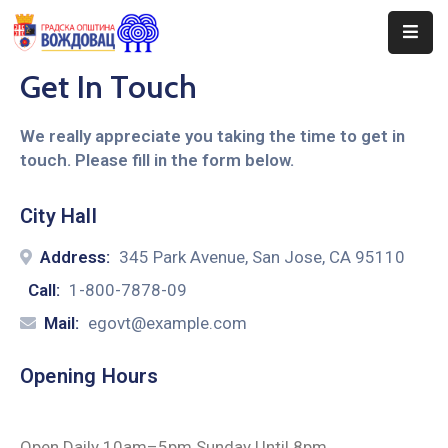
Get In Touch
Почетна
Сале
We really appreciate you taking the time to get in
touch. Please fill in the form below.
Догађаји
City Hall
Програми
Address:
345 Park Avenue, San Jose, CA 95110
Ценовник
Call:
1-800-7878-09
Јавне
Mail:
egovt@example.com
Набавке
Opening Hours
Open Daily 10am–5pm Sunday Until 8pm.