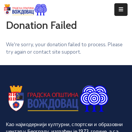
Donation Failed
Почетна
Сале
We're sorry, your donation failed to process. Please
try again or contact site support.
Догађаји
Програми
Ценовник
Јавне
Набавке
Као најмодернији културни, спортски и образовни
центар у Београду, изграђен је 1973. године, а са