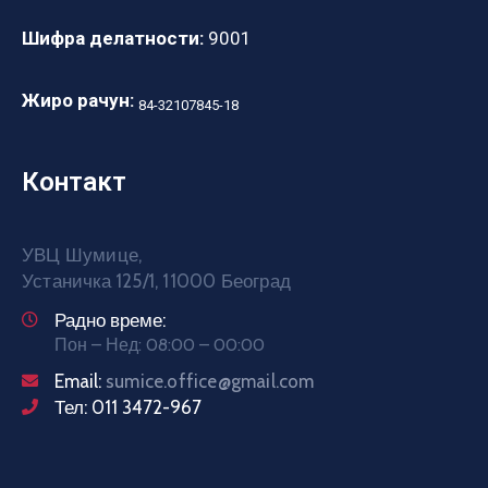
Шифра делатности:
9001
Жиро рачун:
84-32107845-18
Контакт
УВЦ Шумице,
Устаничка 125/1, 11000 Београд
Радно време:
Пон – Нед: 08:00 – 00:00
Email:
sumice.office@gmail.com
Тел: 011 3472-967