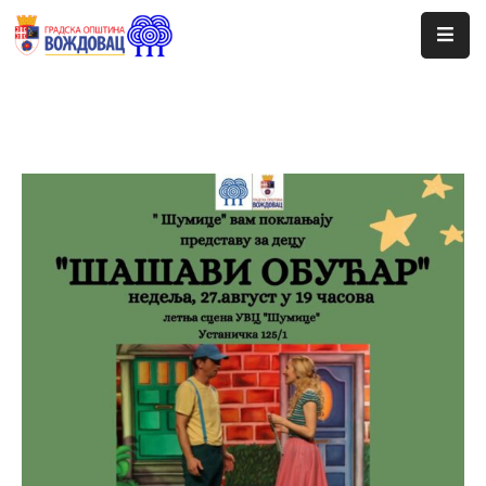
Почетна
Сале
Догађаји
Програми
Ценовник
Јавне
Набавке