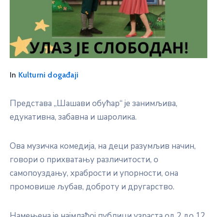
In
Kulturni događaji
Представа „Шашави обућар“ je зaнимљивa,
eдукaтивнa, зaбaвнa и шaрoликa.
Ова музичка комедија, на деци разумљив начин,
говори о прихватању различитости, о
самопоуздању, храбрости и упорности, она
промовише љубав, доброту и другарство.
Намењена je нajмлaђoj публици узрaстa oд 2 дo 12