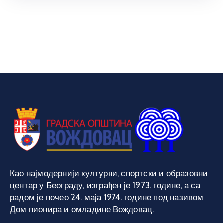
Као најмодернији културни, спортски и образовни
центар у Београду, изграђен је 1973. године, а са
радом је почео 24. маја 1974. године под називом
Дом пионира и омладине Вождовац.