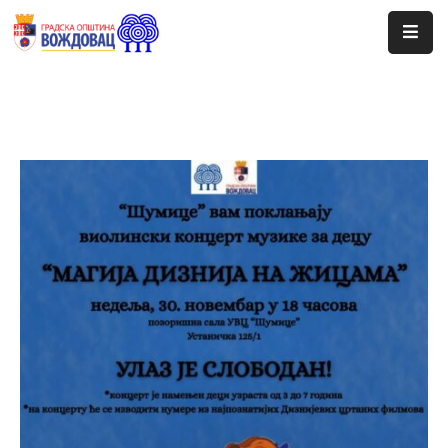
Почетна
Сале
Догађаји
Програми
Ценовник
Јавне
Набавке