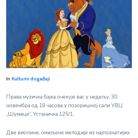
In
Kulturni događaji
Права музичка бајка очекује вас у недељу, 30.
новембра од 18 часова у позоришној сали УВЦ
„Шумице“, Устаничка 125/1.
Две виолине, омиљене мелодије из најпознатијих