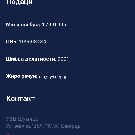
Подаци
Матични број:
17891936
ПИБ:
109603484
Шифра делатности:
9001
Жиро рачун:
84-32107845-18
Контакт
УВЦ Шумице,
Устаничка 125/1, 11000 Београд