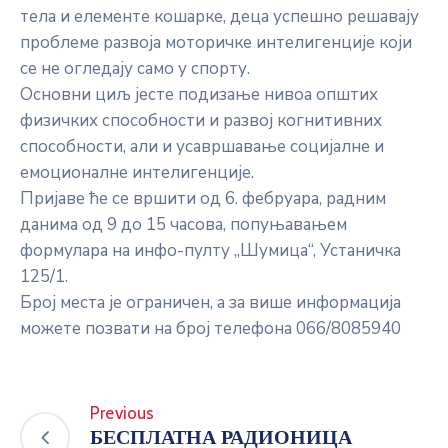
тела и елементе кошарке, деца успешно решавају
проблеме развоја моторичке интелигенције који
се не огледају само у спорту.
Основни циљ јесте подизање нивоа општих
физичких способности и развој когнитивних
способности, али и усавршавање социјалне и
емоционалне интелигенцијe.
Пријаве ће се вршити од 6. фебруара, радним
данима од 9 до 15 часова, попуњавањем
формулара на инфо-пулту „Шумица“, Устаничка
125/1.
Број места је ограничен, а за више информација
можете позвати на број телефона 066/8085940
Previous
БЕСПЛАТНА РАДИОНИЦА