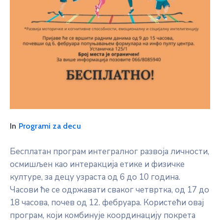
In
Programi za decu
Бесплатан програм интегралног развоја личности,
осмишљен као интеракција етике и физичке
културе, за децу узраста од 6 до 10 година.
Часови ће се одржавати сваког четвртка, од 17 до
18 часова, почев од 12. фебруара. Користећи овај
програм, који комбинује координацију покрета