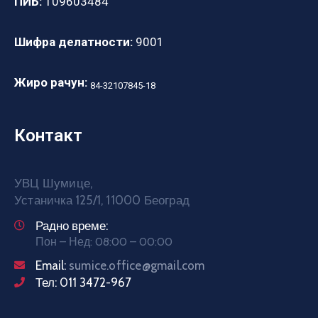
ПИБ:
109603484
Шифра делатности:
9001
Жиро рачун:
84-32107845-18
Контакт
УВЦ Шумице,
Устаничка 125/1, 11000 Београд
Радно време:
Пон – Нед: 08:00 – 00:00
Email:
sumice.office@gmail.com
Тел: 011 3472-967