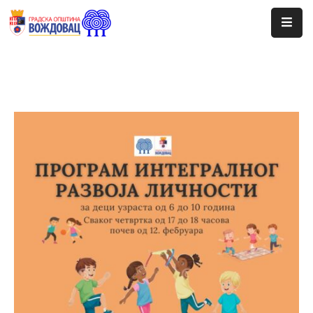
Почетна
Сале
Догађаји
Програми
Ценовник
Јавне
Набавке