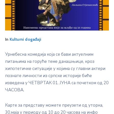
In
Kulturni događaji
Урнебесна комедија која се бави актуелним
питањима на горуће теме данашњице, кроз
хипотетичке ситуације у којима су главни актери
познате личности из српске историје биће
изведена у ЧЕТВРТАК 01. ЈУНА са почетком од 20
ЧАСОВА.
Карте за представу можете преузети од уторка,
30.маја у периоду од 10 до 20 часова на инфо