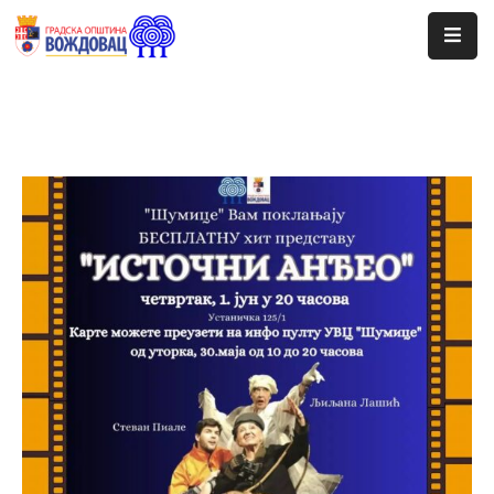
Почетна
Сале
Догађаји
Програми
Ценовник
Јавне
Набавке