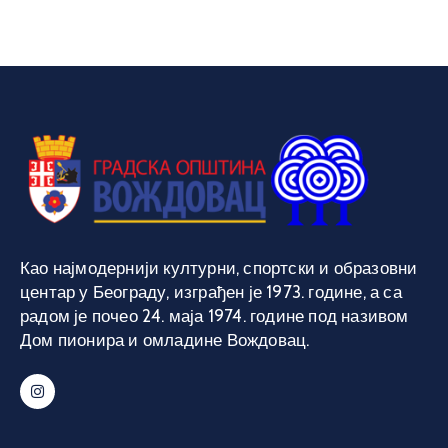
Као најмодернији културни, спортски и образовни
центар у Београду, изграђен је 1973. године, а са
радом је почео 24. маја 1974. године под називом
Дом пионира и омладине Вождовац.