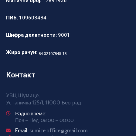
Матични број:
17891936
ПИБ:
109603484
Шифра делатности:
9001
Жиро рачун:
84-32107845-18
Контакт
УВЦ Шумице,
Устаничка 125/1, 11000 Београд
Радно време:
Пон – Нед: 08:00 – 00:00
Email:
sumice.office@gmail.com