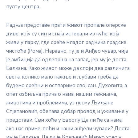
пулту центра.
Радња представе прати живот пропале оперске
диве, коју су син и снаја истерали из куће, која
живи у парку, где среће младог радника градске
чистоће (Рома). Наравно, ту је и Анђео чувар, чија
је амбиција да одлепрша на запад, јер му је доста
Балкана. Како живот може да споји два различита
света, колико мало пажње и љубави треба да
будемо срећни и остваримо свој сан. Духовита, а
опет озбиљна прича о нама, нашим тежњама,
животима и проблемима, уз песму Љиљане
Стјепановић, обећава добар провод и уживање у
представи. Сви хоће у Европу!Да ли ће са нама,
ако нас приме, поћи и наши анђели чувари? Доста
им је Балкана. Да ли је Краљевић Марко хтео у