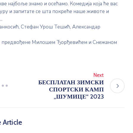
ве најбоље знамо и осећамо. Комедија која ће вас
туру и запитате се шта покреће наше животе и
…
анкосић, Стефан Урош Тешић, Александар
рке предвођене Милошем Ђорђевићем и Снежаном
Next
БЕСПЛАТАН ЗИМСКИ
СПОРТСКИ КАМП
„ШУМИЦЕ“ 2023
 Article