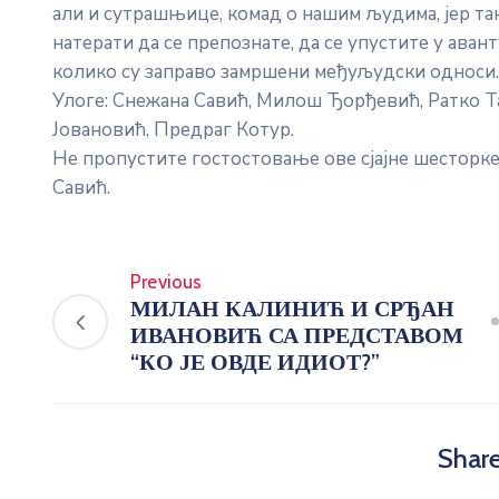
али и сутрашњице, комад о нашим људима, јер так
натерати да се препознате, да се упустите у аван
колико су заправо замршени међуљудски односи
Улоге: Снежана Савић, Милош Ђорђевић, Ратко Т
Јовановић, Предраг Котур.
Не пропустите гостостовање ове сјајне шесто
Савић.
Previous
МИЛАН КАЛИНИЋ И СРЂАН
ИВАНОВИЋ СА ПРЕДСТАВОМ
“КО ЈЕ ОВДЕ ИДИОТ?”
Share