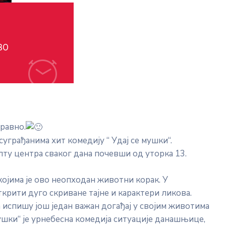
:30
аравно.
грађанима хит комедију “ Удај се мушки“.
ту центра сваког дана почевши од уторка 13.
којима је ово неопходан животни корак. У
ткрити дуго скриване тајне и карактери ликова.
а испишу још један важан догађај у својим животима
ушки“ је урнебесна комедија ситуације данашњице,