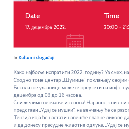
Date
Time
17. децембра 2022.
20:00 -
21
In
Kulturni događaji
Како најбоље испратити 2022. годину? Уз смех, н
Сходно томе центар „Шумице“ поклањају својим су
Бесплатне улазнице можете преузети на инфо пул
децембра од 08 до 16 часова.
Сви желимо венчање из снова! Наравно, сви они 
представи „Удај се мушки“, на венчању ће се разо
Тензија која ће настати навешће главне ликове д
и да донесу пресудне животне одлуке. „Удај се м