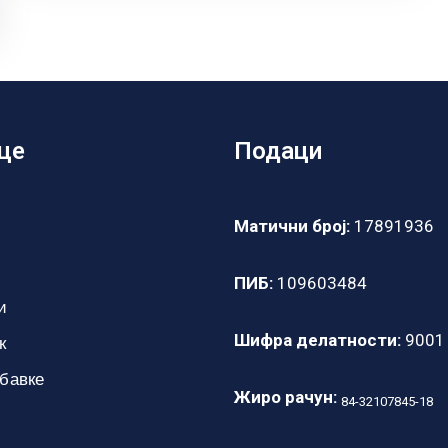
це
Подаци
Матични број:
17891936
ПИБ:
109603484
и
Шифра делатности:
9001
к
абавке
Жиро рачун:
84-32107845-18