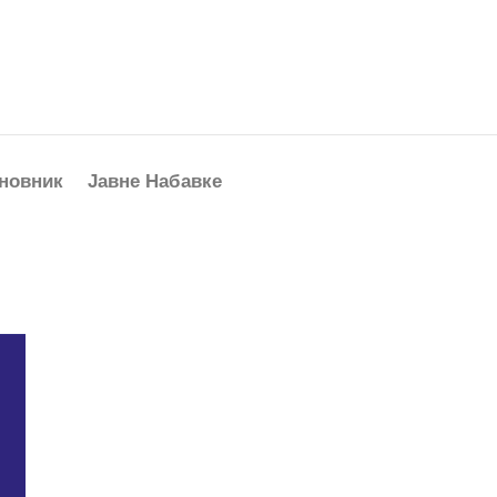
новник
Јавне Набавке