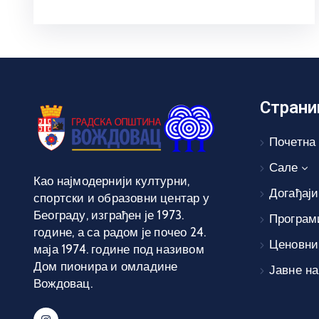
Страни
Почетна
Сале
Као најмодернији културни,
Догађаји
спортски и образовни центар у
Београду, изграђен је 1973.
Програм
године, а са радом је почео 24.
Ценовни
маја 1974. године под називом
Дом пионира и омладине
Јавне н
Вождовац.