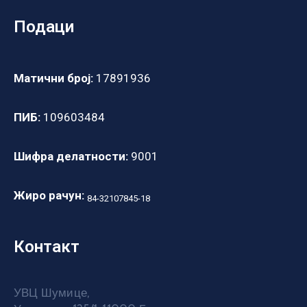
Подаци
Матични број:
17891936
ПИБ:
109603484
Шифра делатности:
9001
Жиро рачун:
84-32107845-18
Контакт
УВЦ Шумице,