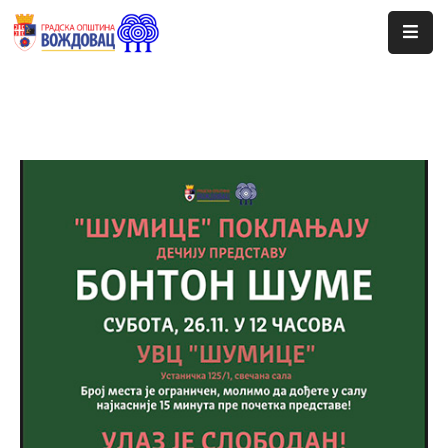
Почетна
Сале
Догађаји
Програми
Ценовник
Јавне
Набавке