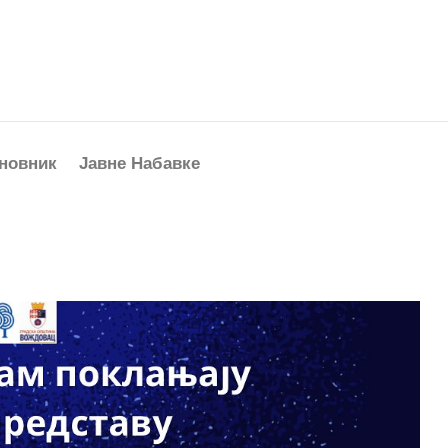
новник
Јавне Набавке