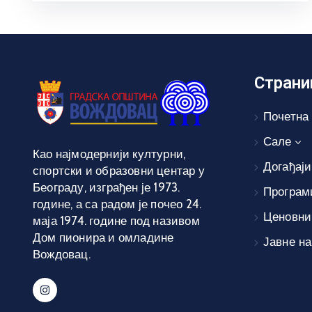
Страни
Почетна
Сале
Као најмодернији културни,
Догађаји
спортски и образовни центар у
Београду, изграђен је 1973.
Програм
године, а са радом је почео 24.
Ценовни
маја 1974. године под називом
Дом пионира и омладине
Јавне н
Вождовац.