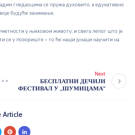
ладим гледаоцима се пружа духовито, а едукативно
воје будуће занимање.
уметности у њиховом животу, и свега лепог што је
ти се у позориште – то ће наши јунаци научити на
Next
БЕСПЛАТНИ ДЕЧИЈИ
ФЕСТИВАЛ У „ШУМИЦАМА“
 Article