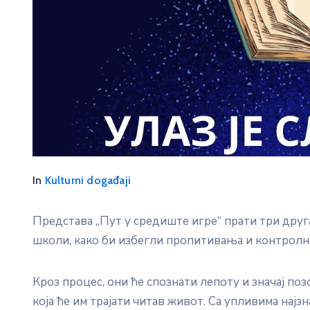
In
Kulturni događaji
Представа „Пут у средиште игре“ прати три дру
школи, како би избегли пропитивања и контролне
Кроз процес, они ће спознати лепоту и значај п
која ће им трајати читав живот. Са упливима најз