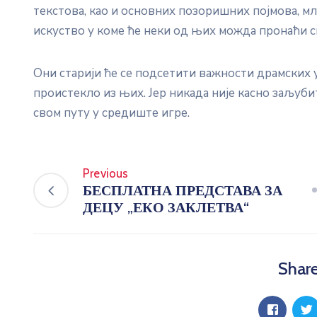
текстова, као и основних позоришних појмова, м
искуство у коме ће неки од њих можда пронаћи с
Они старији ће се подсетити важности драмских 
проистекло из њих. Јер никада није касно заљуби
свом путу у средиште игре.
Previous
БЕСПЛАТНА ПРЕДСТАВА ЗА
ДЕЦУ „ЕКО ЗАКЛЕТВА“
Share