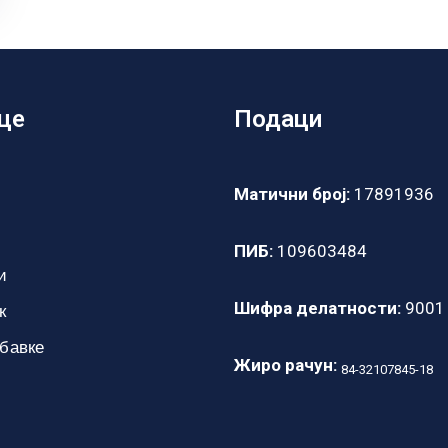
це
Подаци
Матични број:
17891936
ПИБ:
109603484
и
Шифра делатности:
9001
к
абавке
Жиро рачун:
84-32107845-18