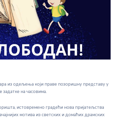
гара из одељења који праве позоришну представу у
 задатке на часовима.
озоришта, истовремено градећи нова пријатељства
начајнијих мотива из светских и домаћих драмских