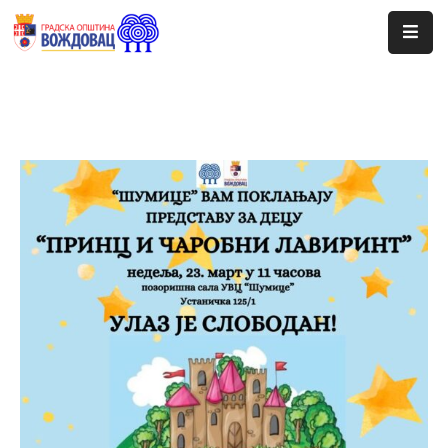
Почетна
Сале
Догађаји
Програми
Ценовник
Јавне
Набавке