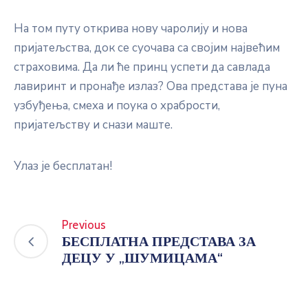
На том путу открива нову чаролију и нова
пријатељства, док се суочава са својим највећим
страховима. Да ли ће принц успети да савлада
лавиринт и пронађе излаз? Ова представа је пуна
узбуђења, смеха и поука о храбрости,
пријатељству и снази маште.
Улаз је бесплатан!
Previous
БЕСПЛАТНА ПРЕДСТАВА ЗА
ДЕЦУ У „ШУМИЦАМА“