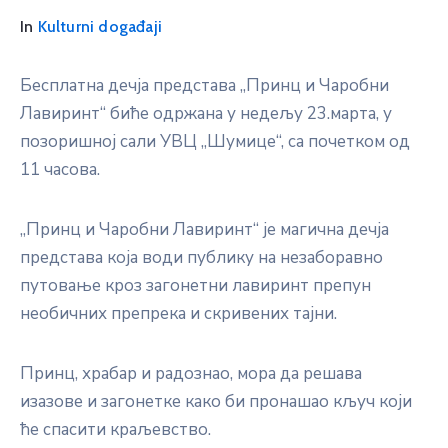
In
Kulturni događaji
Бесплатна дечја представа „Принц и Чаробни
Лавиринт“ биће одржана у недељу 23.марта, у
позоришној сали УВЦ „Шумице“, са почетком од
11 часова.
„Принц и Чаробни Лавиринт“ је магична дечја
представа која води публику на незаборавно
путовање кроз загонетни лавиринт препун
необичних препрека и скривених тајни.
Принц, храбар и радознао, мора да решава
изазове и загонетке како би пронашао кључ који
ће спасити краљевство.