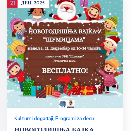
21
ДЕЦ
2025
Kulturni događaji
,
Programi za decu
НОВОГОДИШЊА БАЈКА