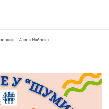
новник
Јавне Набавке