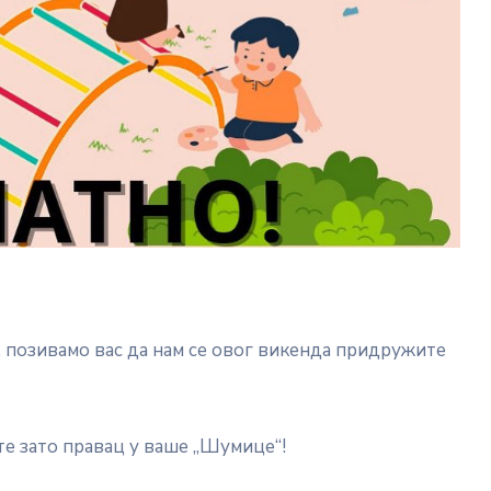
, позивамо вас да нам се овог викенда придружите
е зато правац у ваше „Шумице“!