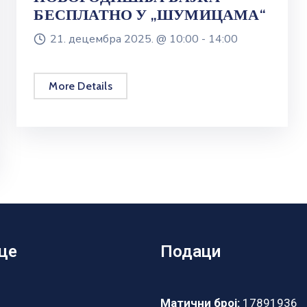
БЕСПЛАТНО У „ШУМИЦАМА“
21. децембра 2025. @
10:00 -
14:00
More Details
це
Подаци
Матични број:
17891936