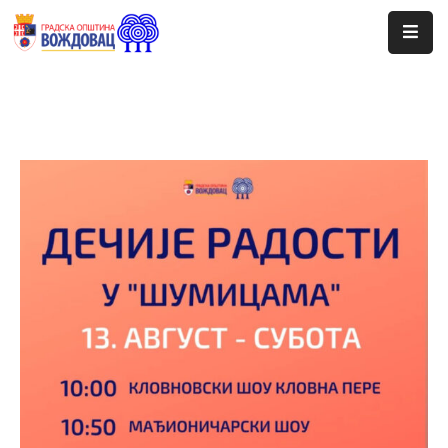
Почетна
Сале
Догађаји
Програми
Ценовник
Јавне
Набавке