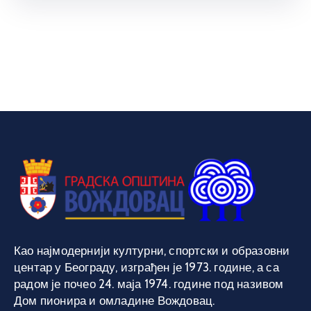
Као најмодернији културни, спортски и образовни
центар у Београду, изграђен је 1973. године, а са
радом је почео 24. маја 1974. године под називом
Дом пионира и омладине Вождовац.