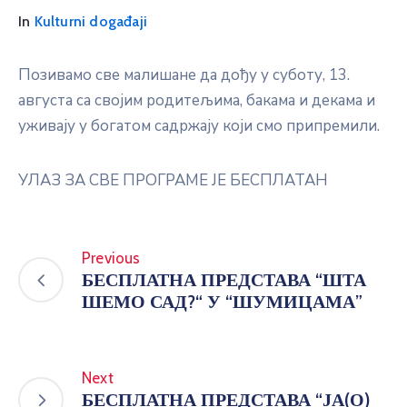
In
Kulturni događaji
Позивамо све малишане да дођу у суботу, 13.
августа са својим родитељима, бакама и декама и
уживају у богатом садржају који смо припремили.
УЛАЗ ЗА СВЕ ПРОГРАМЕ ЈЕ БЕСПЛАТАН
Previous
БЕСПЛАТНА ПРЕДСТАВА “ШТА
ШЕМО САД?“ У “ШУМИЦАМА”
Next
БЕСПЛАТНА ПРЕДСТАВА “ЈА(О)