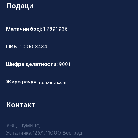
Подаци
Матични број:
17891936
ПИБ:
109603484
Шифра делатности:
9001
Жиро рачун:
84-32107845-18
Контакт
УВЦ Шумице,
Устаничка 125/1, 11000 Београд