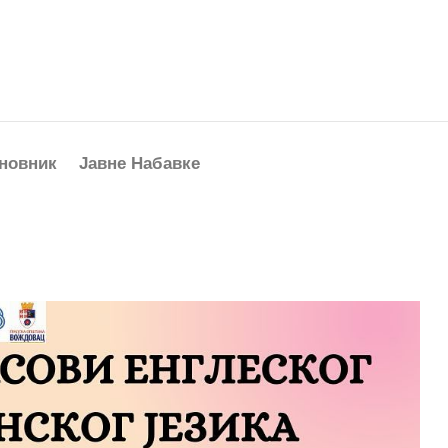
новник
Јавне Набавке