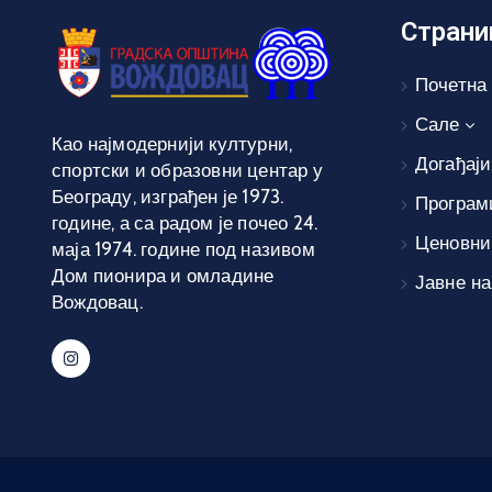
Страни
Почетна
Сале
Као најмодернији културни,
Догађаји
спортски и образовни центар у
Београду, изграђен је 1973.
Програм
године, а са радом је почео 24.
Ценовни
маја 1974. године под називом
Дом пионира и омладине
Јавне н
Вождовац.