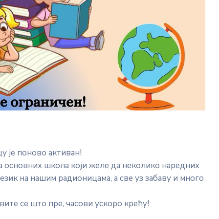
у је поново активан!
да основних школа који желе да неколико наредних
език на нашим радионицама, а све уз забаву и много
авите се што пре, часови ускоро крећу!