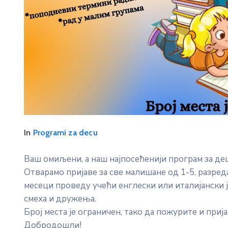
In
Programi za decu
Ваш омиљени, а наш најпосећенији програм за дец
Отварамо пријаве за све малишане од 1-5. разре
месеци проведу учећи енглески или италијански ј
смеха и дружења.
Број места је ограничен, тако да пожурите и приј
Добродошли!