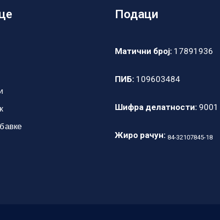
це
Подаци
Матични број:
17891936
ПИБ:
109603484
и
Шифра делатности:
9001
к
абавке
Жиро рачун:
84-32107845-18