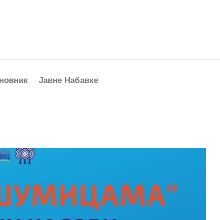
новник
Јавне Набавке