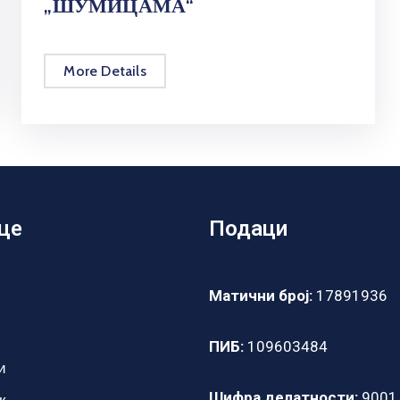
„ШУМИЦАМА“
More Details
це
Подаци
Матични број:
17891936
ПИБ:
109603484
и
Шифра делатности:
9001