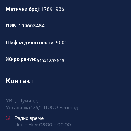
Матични број:
17891936
ПИБ:
109603484
Шифра делатности:
9001
Жиро рачун:
84-32107845-18
Контакт
УВЦ Шумице,
Устаничка 125/1, 11000 Београд
Радно време:
Пон – Нед: 08:00 – 00:00