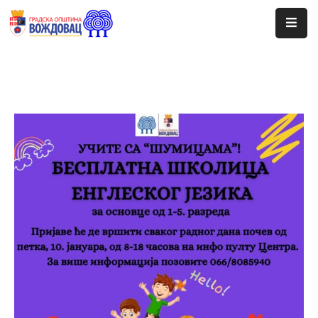
Почетна
Сале
Догађаји
Програми
Ценовник
Јавне
Набавке