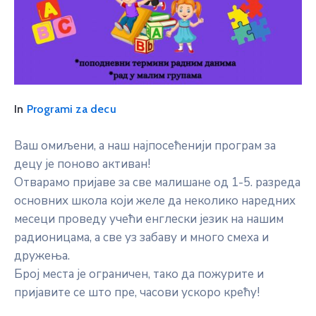
In
Programi za decu
Ваш омиљени, а наш најпосећенији програм за
децу је поново активан!
Отварамо пријаве за све малишане од 1-5. разреда
основних школа који желе да неколико наредних
месеци проведу учећи енглески језик на нашим
радионицама, а све уз забаву и много смеха и
дружења.
Број места је ограничен, тако да пожурите и
пријавите се што пре, часови ускоро крећу!