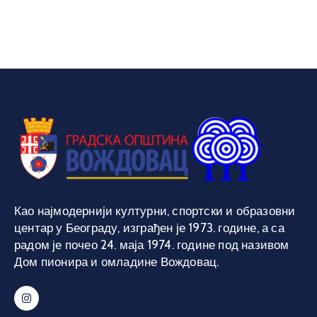
Као најмодернији културни, спортски и образовни
центар у Београду, изграђен је 1973. године, а са
радом је почео 24. маја 1974. године под називом
Дом пионира и омладине Вождовац.