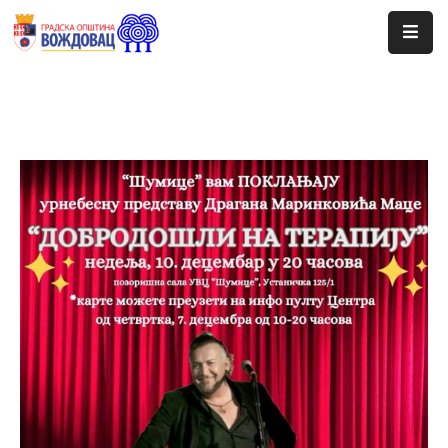
Почетна
Сале
Догађаји
Програми
Ценовник
Јавне
Набавке