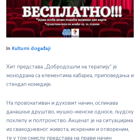
In
Kulturni događaji
Хит представа „Добродошли на терапију“ је
монодрама са елементима кабареа, приповедања и
стендап комедије.
На провокативан и духовит начин, осликава
данашње друштво, мушко-женске односе, људску
похлепу и полтронство. Акценат је на ситуацијама
из свакодневног живота, искреним и отвореним,
те у том смислу представа на прави начин