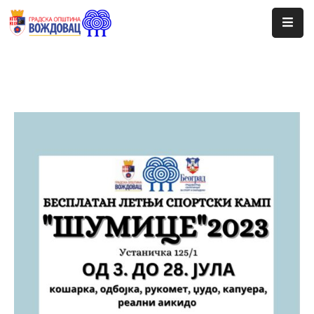
Почетна
Сале
Догађаји
Програми
Ценовник
Јавне
Набавке