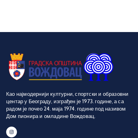
Као најмодернији културни, спортски и образовни
центар у Београду, изграђен је 1973. године, а са
радом је почео 24. маја 1974. године под називом
Дом пионира и омладине Вождовац.