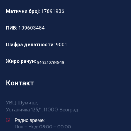
Матични број:
17891936
ПИБ:
109603484
Шифра делатности:
9001
Жиро рачун:
84-32107845-18
Контакт
УВЦ Шумице,
Устаничка 125/1, 11000 Београд
Радно време:
Пон – Нед: 08:00 – 00:00