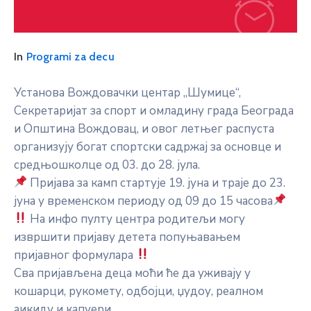
In
Programi za decu
Установа Вождовачки центар „Шумице“,
Секретаријат за спорт и омладину града Београда
и Општина Вождовац, и овог летњег распуста
организују богат спортски садржај за основце и
средњошколце од 03. до 28. јула.
Пријава за камп стартује 19. јуна и траје до 23.
јуна у временском периоду од 09 до 15 часова
На инфо пулту центра родитељи могу
извршити пријаву детета попуњавањем
пријавног формулара
Сва пријављена деца моћи ће да уживају у
кошарци, рукомету, одбојци, џудоу, реалном
аикиду и капуери.