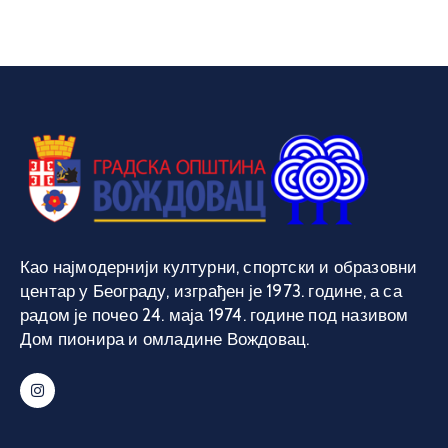
Као најмодернији културни, спортски и образовни
центар у Београду, изграђен је 1973. године, а са
радом је почео 24. маја 1974. године под називом
Дом пионира и омладине Вождовац.