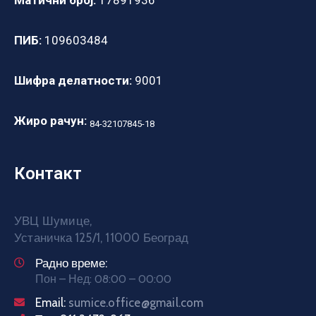
Матични број:
17891936
ПИБ:
109603484
Шифра делатности:
9001
Жиро рачун:
84-32107845-18
Контакт
УВЦ Шумице,
Устаничка 125/1, 11000 Београд
Радно време:
Пон – Нед: 08:00 – 00:00
Email:
sumice.office@gmail.com