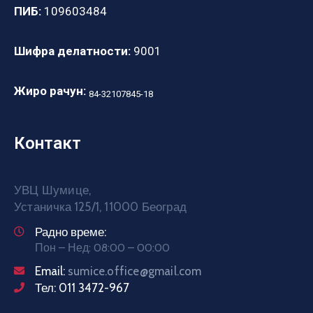
ПИБ:
109603484
Шифра делатности:
9001
Жиро рачун:
84-32107845-18
Контакт
УВЦ Шумице,
Устаничка 125/1, 11000 Београд
Радно време:
Пон – Нед: 08:00 – 00:00
Email:
sumice.office@gmail.com
Тел: 011 3472-967