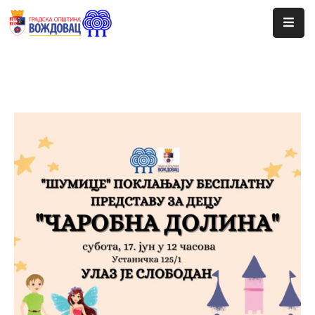
Почетна
Сале
Догађаји
Програми
Ценовник
Јавне
Набавке