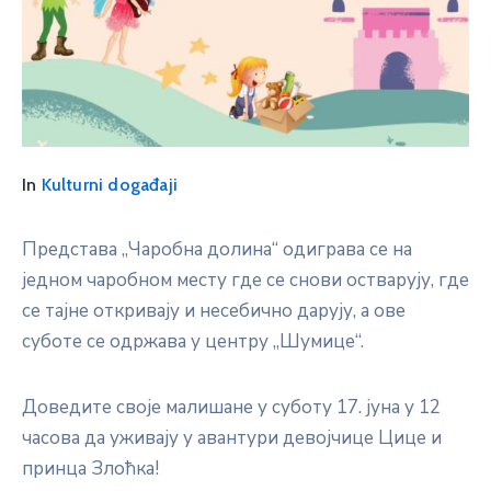
In
Kulturni događaji
Представа „Чаробна долина“ одиграва се на
једном чаробном месту где се снови остварују, где
се тајне откривају и несебично дарују, а ове
суботе се одржава у центру „Шумице“.
Доведите своје малишане у суботу 17. јуна у 12
часова да уживају у авантури девојчице Цице и
принца Злоћка!