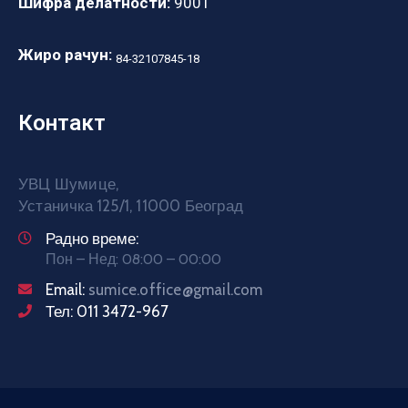
Шифра делатности:
9001
Жиро рачун:
84-32107845-18
Контакт
УВЦ Шумице,
Устаничка 125/1, 11000 Београд
Радно време:
Пон – Нед: 08:00 – 00:00
Email:
sumice.office@gmail.com
Тел: 011 3472-967