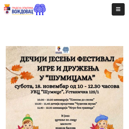
Почетна
Сале
Догађаји
Програми
Ценовник
Јавне
Набавке